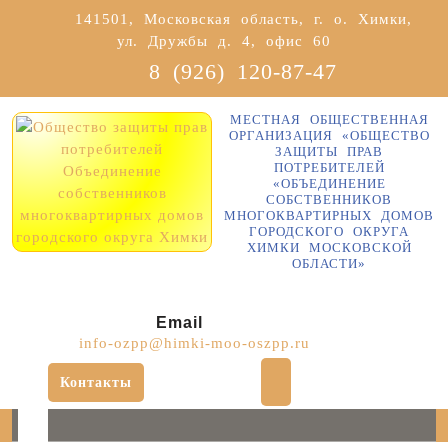
Перейти
141501, Московская область, г. о. Химки,
к
ул. Дружбы д. 4, офис 60
содержимому
8 (926) 120-87-47
МЕСТНАЯ ОБЩЕСТВЕННАЯ
ОРГАНИЗАЦИЯ «ОБЩЕСТВО
ЗАЩИТЫ ПРАВ
ПОТРЕБИТЕЛЕЙ
«ОБЪЕДИНЕНИЕ
СОБСТВЕННИКОВ
МНОГОКВАРТИРНЫХ ДОМОВ
ГОРОДСКОГО ОКРУГА
ХИМКИ МОСКОВСКОЙ
ОБЛАСТИ»
Email
info-ozpp@himki-moo-oszpp.ru
Контакты
Кнопка