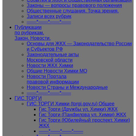
Законы — вопросы правового положения
Общественные слушания. Точка зрения.
Записи всех рубрик
——*——*——*——
Публикации
по рубрикам.
Закон. Новости.
Основы для ЖКХ — Законодательство России
и Субъектов РФ
Законодательные акты
Московской области
Новости ЖКХ Химки
Общие Новости Химки МО
Новости Портала
правовой информации
Новости Страны и Международные
——*——*——*——
ГИС ТОРГИ
ГИС ТОРГИ Химки (torgi.gov.ru) Общее
Гис Торги (Дружбы ул. Химки) ЖКХ
Гис Торги (Панфилова ул. Химки) ЖКХ
Гис Торги (Юбилейный проспект. Химки)
ЖКХ
——*——*——*——