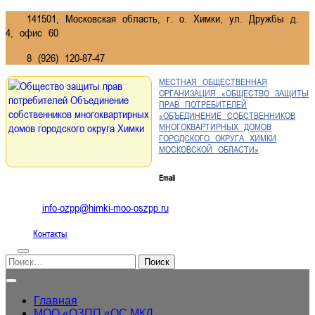
Перейти
141501, Московская область, г. о. Химки, ул. Дружбы д.
к
4, офис 60
содержимому
8 (926) 120-87-47
МЕСТНАЯ ОБЩЕСТВЕННАЯ
ОРГАНИЗАЦИЯ «ОБЩЕСТВО ЗАЩИТЫ
ПРАВ ПОТРЕБИТЕЛЕЙ
«ОБЪЕДИНЕНИЕ СОБСТВЕННИКОВ
МНОГОКВАРТИРНЫХ ДОМОВ
ГОРОДСКОГО ОКРУГА ХИМКИ
МОСКОВСКОЙ ОБЛАСТИ»
Email
info-ozpp@himki-moo-oszpp.ru
Контакты
Поиск
Кнопка
Открыть
Главная
МОО «ОЗПП «ОС МКД