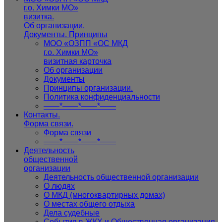
г.о. Химки МО»
визитка.
Об организации.
Документы. Принципы
МОО «ОЗПП «ОС МКД
г.о. Химки МО»
визитная карточка
Об организации
Документы
Принципы организации.
Политика конфиденциальности
——*——*——*——
Контакты.
Форма связи.
Форма связи
——*——*——*——
Деятельность
общественной
организации
Деятельность общественной организации
О людях
О МКД (многоквартирных домах)
О местах общего отдыха
Дела судебные
События в ЖКХ и Общественная организация