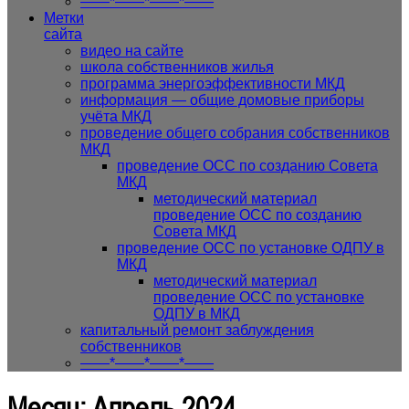
——*——*——*——
Метки
сайта
видео на сайте
школа собственников жилья
программа энергоэффективности МКД
информация — общие домовые приборы
учёта МКД
проведение общего собрания собственников
МКД
проведение ОСС по созданию Совета
МКД
методический материал
проведение ОСС по созданию
Совета МКД
проведение ОСС по установке ОДПУ в
МКД
методический материал
проведение ОСС по установке
ОДПУ в МКД
капитальный ремонт заблуждения
собственников
——*——*——*——
Кнопка
Месяц:
Апрель 2024