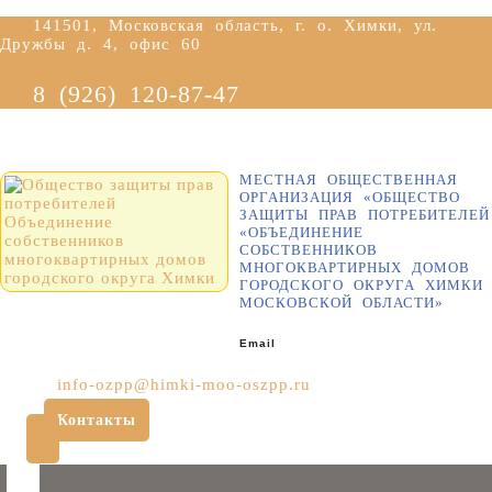
Перейти
141501, Московская область, г. о. Химки, ул.
к
Дружбы д. 4, офис 60
содержимому
8 (926) 120-87-47
МЕСТНАЯ ОБЩЕСТВЕННАЯ
ОРГАНИЗАЦИЯ «ОБЩЕСТВО
ЗАЩИТЫ ПРАВ ПОТРЕБИТЕЛЕЙ
«ОБЪЕДИНЕНИЕ
СОБСТВЕННИКОВ
МНОГОКВАРТИРНЫХ ДОМОВ
ГОРОДСКОГО ОКРУГА ХИМКИ
МОСКОВСКОЙ ОБЛАСТИ»
Email
info-ozpp@himki-moo-oszpp.ru
Контакты
Кнопка