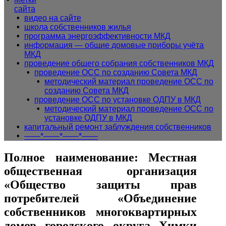
сайта
• 
видео на сайте
• 
школа собственников жилья
• 
программа энергоэффективности МКД
• 
информация — общие домовые приборы учёта
МКД
• 
проведение общего собрания собственников МКД
• 
проведение ОСС по созданию Совета МКД
• 
методический материал проведение ОСС по
созданию Совета МКД
• 
проведение ОСС по установке ОДПУ в МКД
• 
методический материал проведение ОСС по
установке ОДПУ в МКД
• 
капитальный ремонт заблуждения собственников
• 
——*——*——*——
Кнопка
Полное наименование:
Местная
Закрыть
общественная организация
«Общество защиты прав
потребителей «Объединение
собственников многоквартирных
домов городского округа Химки