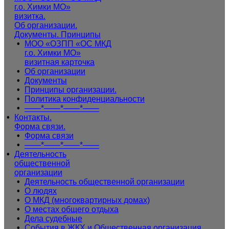
г.о. Химки МО»
визитка.
Об организации.
Документы. Принципы
• 
МОО «ОЗПП «ОС МКД
г.о. Химки МО»
визитная карточка
• 
Об организации
• 
Документы
• 
Принципы организации.
• 
Политика конфиденциальности
• 
——*——*——*——
• 
Контакты.
Форма связи.
• 
Форма связи
• 
——*——*——*——
• 
Деятельность
общественной
организации
• 
Деятельность общественной организации
• 
О людях
• 
О МКД (многоквартирных домах)
• 
О местах общего отдыха
• 
Дела судебные
• 
События в ЖКХ и Общественная организация