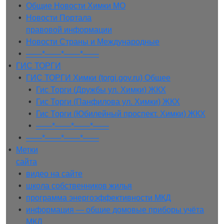
• 
Общие Новости Химки МО
• 
Новости Портала
правовой информации
• 
Новости Страны и Международные
• 
——*——*——*——
• 
ГИС ТОРГИ
• 
ГИС ТОРГИ Химки (torgi.gov.ru) Общее
• 
Гис Торги (Дружбы ул. Химки) ЖКХ
• 
Гис Торги (Панфилова ул. Химки) ЖКХ
• 
Гис Торги (Юбилейный проспект. Химки) ЖКХ
• 
——*——*——*——
• 
——*——*——*——
• 
Метки
сайта
• 
видео на сайте
• 
школа собственников жилья
• 
программа энергоэффективности МКД
• 
информация — общие домовые приборы учёта
МКД