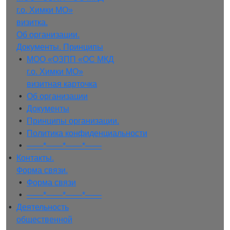
г.о. Химки МО»
визитка.
Об организации.
Документы. Принципы
• 
МОО «ОЗПП «ОС МКД
г.о. Химки МО»
визитная карточка
• 
Об организации
• 
Документы
• 
Принципы организации.
• 
Политика конфиденциальности
• 
——*——*——*——
• 
Контакты.
Форма связи.
• 
Форма связи
• 
——*——*——*——
• 
Деятельность
общественной