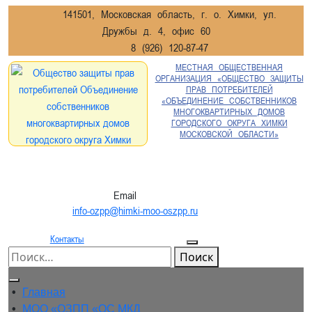
Перейти
141501, Московская область, г. о. Химки, ул.
к
Дружбы д. 4, офис 60
содержимому
8 (926) 120-87-47
МЕСТНАЯ ОБЩЕСТВЕННАЯ
ОРГАНИЗАЦИЯ «ОБЩЕСТВО ЗАЩИТЫ
ПРАВ ПОТРЕБИТЕЛЕЙ
«ОБЪЕДИНЕНИЕ СОБСТВЕННИКОВ
МНОГОКВАРТИРНЫХ ДОМОВ
ГОРОДСКОГО ОКРУГА ХИМКИ
МОСКОВСКОЙ ОБЛАСТИ»
Email
info-ozpp@himki-moo-oszpp.ru
Контакты
Поиск
Кнопка
• 
Главная
Открыть
• 
МОО «ОЗПП «ОС МКД