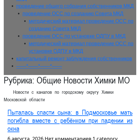
• 
проведение общего собрания собственников МКД
• 
проведение ОСС по созданию Совета МКД
• 
методический материал проведение ОСС по
созданию Совета МКД
• 
проведение ОСС по установке ОДПУ в МКД
• 
методический материал проведение ОСС по
установке ОДПУ в МКД
• 
капитальный ремонт заблуждения собственников
• 
——*——*——*——
Рубрика:
Общие Новости Химки МО
Кнопка
Закрыть
Новости с каналов по городскому округу Химки
Московской области
Пыталась спасти сына: в Подмосковье мать
погибла вместе с ребёнком при падении из
окна
6 августа, 2026
Нет комментариев
1 category