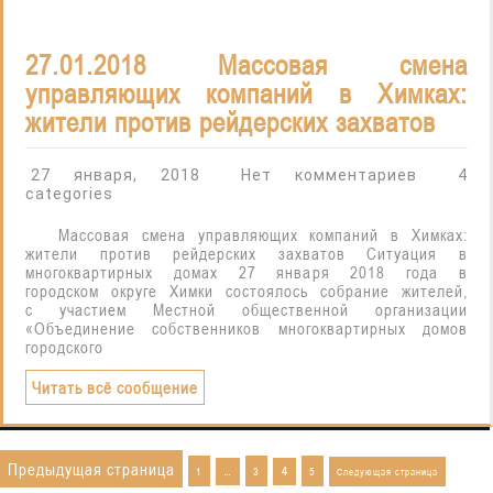
27.01.2018 Массовая смена
управляющих компаний в Химках:
жители против рейдерских захватов
27 января, 2018
Нет комментариев
4
categories
Массовая смена управляющих компаний в Химках:
жители против рейдерских захватов Ситуация в
многоквартирных домах 27 января 2018 года в
городском округе Химки состоялось собрание жителей,
с участием Местной общественной организации
«Объединение собственников многоквартирных домов
городского
Читать всё сообщение
Предыдущая страница
Пагинация
Страница
Страница
Страница
1
3
5
Страница
Следующая страница
…
4