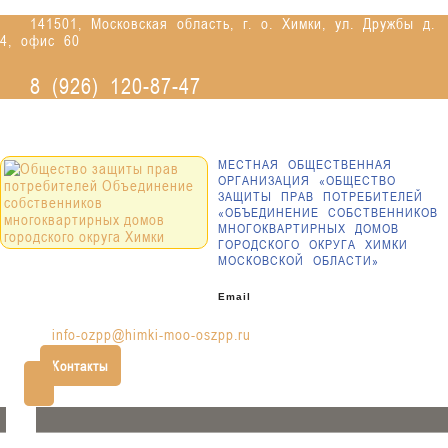
Перейти
141501, Московская область, г. о. Химки, ул. Дружбы д.
к
4, офис 60
содержимому
8 (926) 120-87-47
МЕСТНАЯ ОБЩЕСТВЕННАЯ
ОРГАНИЗАЦИЯ «ОБЩЕСТВО
ЗАЩИТЫ ПРАВ ПОТРЕБИТЕЛЕЙ
«ОБЪЕДИНЕНИЕ СОБСТВЕННИКОВ
МНОГОКВАРТИРНЫХ ДОМОВ
ГОРОДСКОГО ОКРУГА ХИМКИ
МОСКОВСКОЙ ОБЛАСТИ»
Email
info-ozpp@himki-moo-oszpp.ru
Контакты
Кнопка