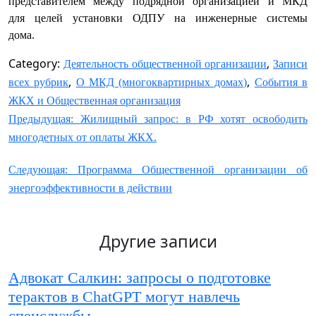
представителем между подрядной организацией и МКД
для целей установки ОДПУ на инженерные системы
дома.
Category:
,
Деятельность общественной организации
Записи
,
,
всех рубрик
О МКД (многоквартирных домах)
События в
ЖКХ и Общественная организация
Навигация
Предыдущая:
Жилищный запрос: в РФ хотят освободить
по
многодетных от оплаты ЖКХ.
записям
Следующая:
Программа Общественной организации об
энергоэффективности в действии
Другие записи
Адвокат Салкин: запросы о подготовке
терактов в ChatGPT могут навлечь