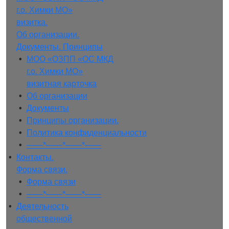
г.о. Химки МО»
визитка.
Об организации.
Документы. Принципы
• 
МОО «ОЗПП «ОС МКД
г.о. Химки МО»
визитная карточка
• 
Об организации
• 
Документы
• 
Принципы организации.
• 
Политика конфиденциальности
• 
——*——*——*——
• 
Контакты.
Форма связи.
• 
Форма связи
• 
——*——*——*——
• 
Деятельность
общественной