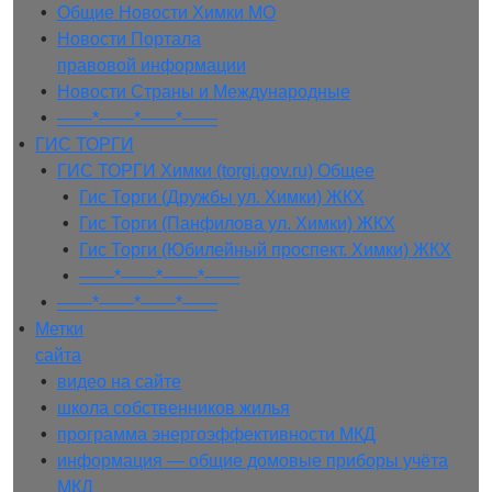
• 
Общие Новости Химки МО
• 
Новости Портала
правовой информации
• 
Новости Страны и Международные
• 
——*——*——*——
• 
ГИС ТОРГИ
• 
ГИС ТОРГИ Химки (torgi.gov.ru) Общее
• 
Гис Торги (Дружбы ул. Химки) ЖКХ
• 
Гис Торги (Панфилова ул. Химки) ЖКХ
• 
Гис Торги (Юбилейный проспект. Химки) ЖКХ
• 
——*——*——*——
• 
——*——*——*——
• 
Метки
сайта
• 
видео на сайте
• 
школа собственников жилья
• 
программа энергоэффективности МКД
• 
информация — общие домовые приборы учёта
МКД