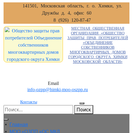
Перейти
141501, Московская область, г. о. Химки, ул.
к
Дружбы д. 4, офис 60
содержимому
8 (926) 120-87-47
МЕСТНАЯ ОБЩЕСТВЕННАЯ
ОРГАНИЗАЦИЯ «ОБЩЕСТВО
ЗАЩИТЫ ПРАВ ПОТРЕБИТЕЛЕЙ
«ОБЪЕДИНЕНИЕ
СОБСТВЕННИКОВ
МНОГОКВАРТИРНЫХ ДОМОВ
ГОРОДСКОГО ОКРУГА ХИМКИ
МОСКОВСКОЙ ОБЛАСТИ»
Email
info-ozpp@himki-moo-oszpp.ru
Контакты
Поиск
Кнопка
• 
Главная
Открыть
• 
МОО «ОЗПП «ОС МКД